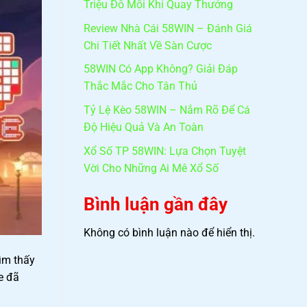
Triệu Đô Mỗi Khi Quay Thưởng
Review Nhà Cái 58WIN – Đánh Giá
Chi Tiết Nhất Về Sàn Cược
58WIN Có App Không? Giải Đáp
Thắc Mắc Cho Tân Thủ
Tỷ Lệ Kèo 58WIN – Nắm Rõ Để Cá
Độ Hiệu Quả Và An Toàn
Xổ Số TP 58WIN: Lựa Chọn Tuyệt
Vời Cho Những Ai Mê Xổ Số
Bình luận gần đây
Không có bình luận nào để hiển thị.
ìm thấy
e đã