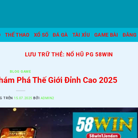
O
THỂ THAO
XỔ SỐ
ĐÁ GÀ
TÀI XỈU
GAME BÀI
ĐĂNG 
LƯU TRỮ THẺ:
NỔ HŨ PG 58WIN
BLOG GAME
hám Phá Thế Giới Đỉnh Cao 2025
NG TRÊN
15.07.2025
BỞI
ADMIN2