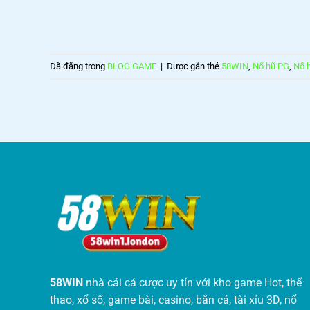
Đã đăng trong
BLOG GAME
|
Được gắn thẻ
58WIN
,
Nổ hũ PG
,
Nổ 
58WIN
nhà cái cá cược uy tín với kho game Hot, thể
thao, xổ số, game bài, casino, bắn cá, tài xỉu 3D, nổ