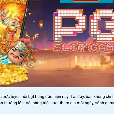
trực tuyến nổi bật hàng đầu hiện nay. Tại đây, bạn không chỉ t
hần thưởng lớn. Với hàng triệu lượt tham gia mỗi ngày, sảnh gam