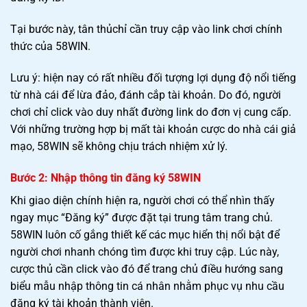
Tại bước này, tân thủchỉ cần truy cập vào link chơi chính
thức của 58WIN.
Lưu ý: hiện nay có rất nhiều đối tượng lợi dụng độ nổi tiếng
từ nhà cái để lừa đảo, đánh cắp tài khoản. Do đó, người
chơi chỉ click vào duy nhất đường link do đơn vị cung cấp.
Với những trường hợp bị mất tài khoản cược do nhà cái giả
mạo, 58WIN sẽ không chịu trách nhiệm xử lý.
Bước 2: Nhập thông tin đăng ký 58WIN
Khi giao diện chính hiện ra, người chơi có thể nhìn thấy
ngay mục “Đăng ký” được đặt tại trung tâm trang chủ.
58WIN luôn cố gắng thiết kế các mục hiển thị nổi bật để
người chơi nhanh chóng tìm được khi truy cập. Lúc này,
cược thủ cần click vào đó để trang chủ điều hướng sang
biểu mẫu nhập thông tin cá nhân nhằm phục vụ nhu cầu
đăng ký tài khoản thành viên.