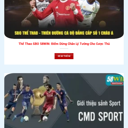
Thể Thao SBO 58WIN: Điểm Dừng Chân Lý Tưởng Cho Cược Thủ
XEM THÊM