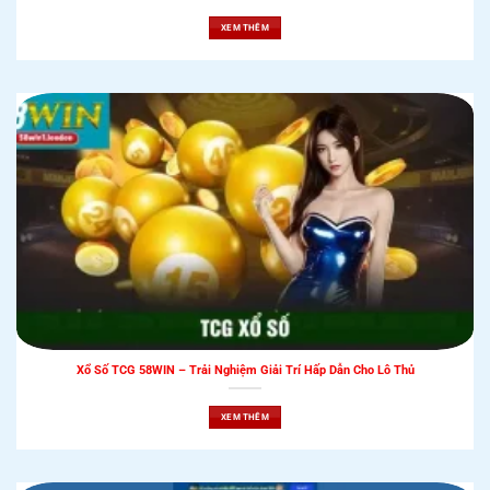
XEM THÊM
Xổ Số TCG 58WIN – Trải Nghiệm Giải Trí Hấp Dẫn Cho Lô Thủ
XEM THÊM