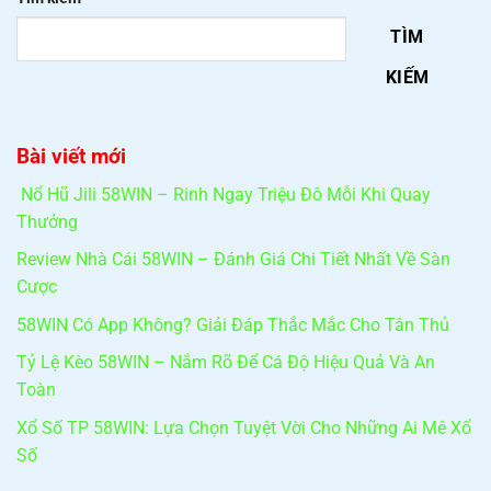
TÌM
KIẾM
Bài viết mới
Nổ Hũ Jili 58WIN – Rinh Ngay Triệu Đô Mỗi Khi Quay
Thưởng
Review Nhà Cái 58WIN – Đánh Giá Chi Tiết Nhất Về Sàn
Cược
58WIN Có App Không? Giải Đáp Thắc Mắc Cho Tân Thủ
Tỷ Lệ Kèo 58WIN – Nắm Rõ Để Cá Độ Hiệu Quả Và An
Toàn
Xổ Số TP 58WIN: Lựa Chọn Tuyệt Vời Cho Những Ai Mê Xổ
Số