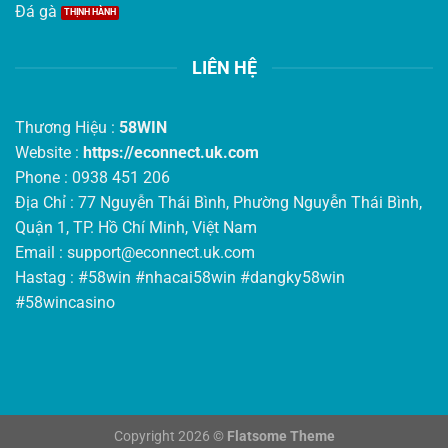
Đá gà
LIÊN HỆ
Thương Hiệu :
58WIN
Website :
https://econnect.uk.com
Phone :
0938 451 206
Địa Chỉ : 77 Nguyễn Thái Bình, Phường Nguyễn Thái Bình,
Quận 1, TP. Hồ Chí Minh, Việt Nam
Email :
support@econnect.uk.com
Hastag : #58win #nhacai58win #dangky58win
#58wincasino
Copyright 2026 ©
Flatsome Theme