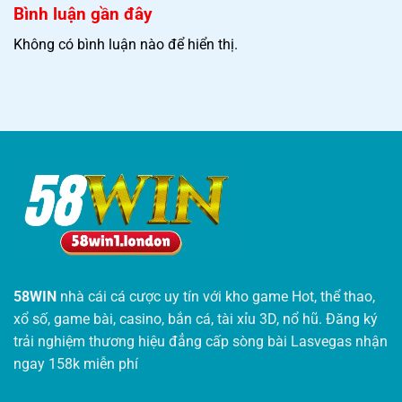
Bình luận gần đây
Không có bình luận nào để hiển thị.
58WIN
nhà cái cá cược uy tín với kho game Hot, thể thao,
xổ số, game bài, casino, bắn cá, tài xỉu 3D, nổ hũ. Đăng ký
trải nghiệm thương hiệu đẳng cấp sòng bài Lasvegas nhận
ngay 158k miễn phí