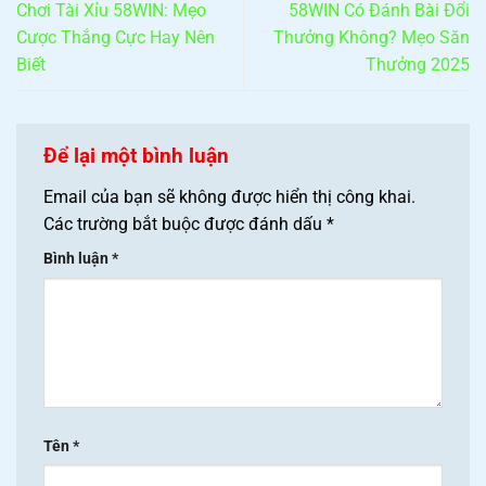
Chơi Tài Xỉu 58WIN: Mẹo
58WIN Có Đánh Bài Đổi
Cược Thắng Cực Hay Nên
Thưởng Không? Mẹo Săn
Biết
Thưởng 2025
Để lại một bình luận
Email của bạn sẽ không được hiển thị công khai.
Các trường bắt buộc được đánh dấu
*
Bình luận
*
Tên
*